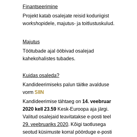
Finantseerimine
Projekt katab osalejate reisid koduriigist
w
orkshop
idele, majutus- ja toitlustuskulud.
Majutus
Töötubade ajal ööbivad osalejad
kahekohalistes tubades.
Kuidas osaleda?
Kandideerimiseks palun täitke avalduse
vorm
SIIN
Kandideerimise tähtaeg on
14. veebruar
2020 kell 23.59
Kesk-Euroopa aja järgi.
Valitud osalejaid teavitatakse e-posti teel
29. veebruariks 2020
. Kõigi taotlusega
seotud küsimuste korral pöörduge e-posti