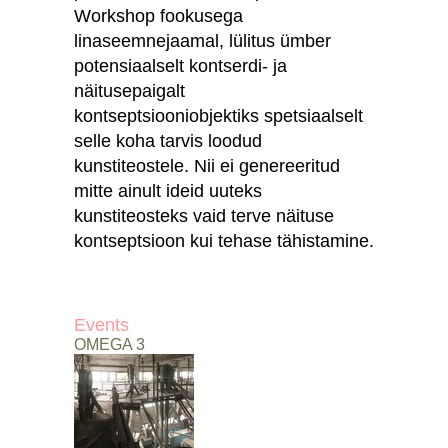
Workshop fookusega
linaseemnejaamal, lülitus ümber
potensiaalselt kontserdi- ja
näitusepaigalt
kontseptsiooniobjektiks spetsiaalselt
selle koha tarvis loodud
kunstiteostele. Nii ei genereeritud
mitte ainult ideid uuteks
kunstiteosteks vaid terve näituse
kontseptsioon kui tehase tähistamine.
Events
OMEGA 3