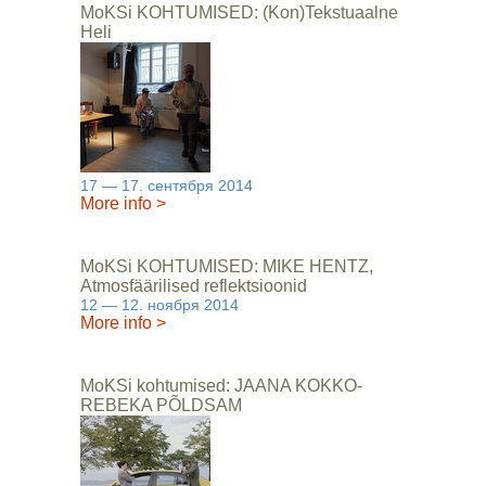
MoKSi KOHTUMISED: (Kon)Tekstuaalne
Heli
17 — 17. сентября 2014
More info
>
MoKSi KOHTUMISED: MIKE HENTZ,
Atmosfäärilised reflektsioonid
12 — 12. ноября 2014
More info
>
MoKSi kohtumised: JAANA KOKKO-
REBEKA PÕLDSAM