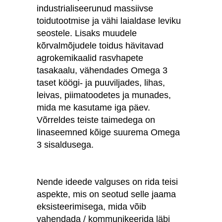
industrialiseerunud massiivse
toidutootmise ja vähi laialdase leviku
seostele. Lisaks muudele
kõrvalmõjudele toidus hävitavad
agrokemikaalid rasvhapete
tasakaalu, vähendades Omega 3
taset köögi- ja puuviljades, lihas,
leivas, piimatoodetes ja munades,
mida me kasutame iga päev.
Võrreldes teiste taimedega on
linaseemned kõige suurema Omega
3 sisaldusega.
Nende ideede valguses on rida teisi
aspekte, mis on seotud selle jaama
eksisteerimisega, mida võib
vahendada / kommunikeerida läbi