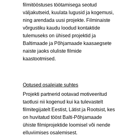
filmitööstuses töötamisega seotud
väljakutseid, kuulata lugusid ja kogemusi,
ning arendada uusi projekte. Filminaiste
võrgustiku kaudu loodud kontaktide
tulemuseks on ühised projektid ja
Baltimaade ja Põhjamaade kaasaegsete
naiste jaoks oluliste filmide
kaastootmised.
Ootused osalejate suhtes
Projekti partnerid ootavad motiveeritud
taotlusi nii kogenud kui ka tulevastelt
filmitegijatelt Eestist, Lätist ja Rootsist, kes
on huvitatud tööst Balti-Põhjamaade
ühiste filmiprojektide loomisel või nende
elluviimises osalemisest.