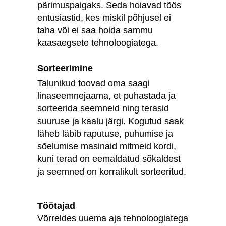
pärimuspaigaks. Seda hoiavad töös
entusiastid, kes miskil põhjusel ei
taha või ei saa hoida sammu
kaasaegsete tehnoloogiatega.
Sorteerimine
Talunikud toovad oma saagi
linaseemnejaama, et puhastada ja
sorteerida seemneid ning terasid
suuruse ja kaalu järgi. Kogutud saak
läheb läbib raputuse, puhumise ja
sõelumise masinaid mitmeid kordi,
kuni terad on eemaldatud sõkaldest
ja seemned on korralikult sorteeritud.
Töötajad
Võrreldes uuema aja tehnoloogiatega