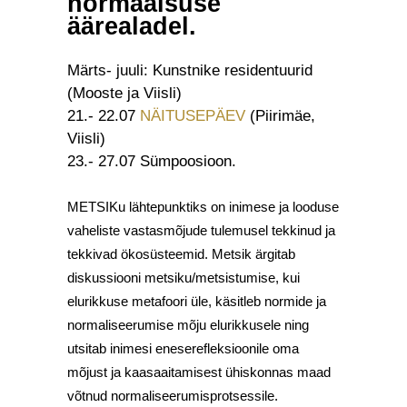
normaalsuse
äärealadel.
Märts- juuli: Kunstnike residentuurid
(Mooste ja Viisli)
21.- 22.07
NÄITUSEPÄEV
(Piirimäe,
Viisli)
23.- 27.07 Sümpoosioon.
METSIKu lähtepunktiks on inimese ja looduse
vaheliste vastasmõjude tulemusel tekkinud ja
tekkivad ökosüsteemid. Metsik ärgitab
diskussiooni metsiku/metsistumise, kui
elurikkuse metafoori üle, käsitleb normide ja
normaliseerumise mõju elurikkusele ning
utsitab inimesi eneserefleksioonile oma
mõjust ja kaasaaitamisest ühiskonnas maad
võtnud normaliseerumisprotsessile.