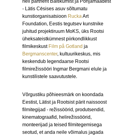
neli partnerit Baltikumist ja Põhjamaadest
- Lätis Cēsises asuv sõltumatu
kunstiorganisatsioon
Rucka
Art
Foundation, Eestis tegutsev kunstnike
juhitud projektiruum MoKS, üks Rootsi
üheksateistkümnest piirkondlikkust
filmikeskust
Film på Gotland
ja
Bergmanscenter
, kultuurikeskus, mis
keskendub legendaarse Rootsi
filmirežissööri Ingmar Bergmani elule ja
kunstilistele saavutustele.
Võrgustiku põhieesmärk on koondada
Eestist, Lätist ja Rootsist pärit naissoost
filmitegijad - režissöörid, produtsendid,
kinematograafid, helirežissöörid,
monteerijad ja teised filmitegemisega
seotud, et anda neile võimalus jagada