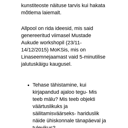
kunstiteoste näituse tarvis kui hakata
mõtlema laiemalt.
Allpool on rida ideesid, mis said
genereeritud viimasel Mustade
Aukude workshopil (23/11-
14/12/2015) MoKSis, mis on
Linaseemnejaamast vaid 5-minutilise
jalutuskäigu kaugusel.
Tehase tähistamine, kui
kirjapandud ajaloo tegu- Mis
teeb mälu? Mis teeb objekti
väärtuslikuks ja
säilitamisväärseks- hariduslik
näide ühiskonnale tänapäeval ja
tulevikus?