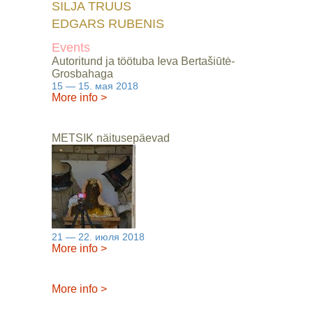
SILJA TRUUS
EDGARS RUBENIS
Events
Autoritund ja töötuba Ieva Bertašiūtė-
Grosbahaga
15 — 15. мая 2018
More info
>
METSIK näitusepäevad
21 — 22. июля 2018
More info
>
More info
>