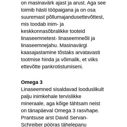
on masinavärk ajast ja arust. Aga see
toimib hästi tööpaigana ja on osa
suuremast põllumajandusettevõttest,
mis toodab inim- ja
keskkonnasõbralikke tooteid
linaseemnetest- linaseemneõli ja
linaseemnejahu. Masinavärgi
kaasajastamine tõstaks arvatavasti
tootmise hinda ja võimalik, et viiks
ettevõtte pankrotistumiseni.
Omega 3
Linaseemned sisaldavad looduslikult
palju inimkehale tervislikke
mineraale, aga kõige tähtsam neist
on tänapäeval Omega 3 rasvhape.
Prantsuse arst David Servan-
Schreiber pööras tähelepanu