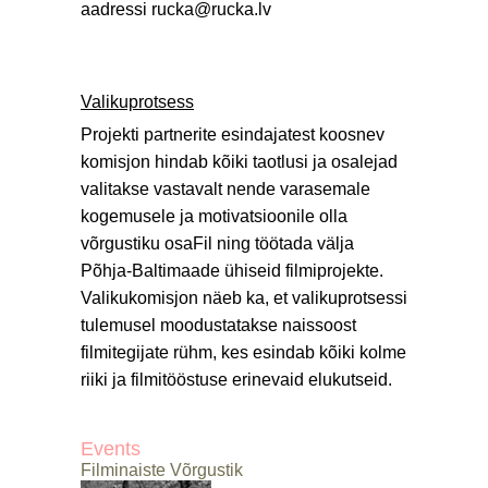
aadressi rucka@rucka.lv
Valikuprotsess
Projekti partnerite esindajatest koosnev
komisjon hindab kõiki taotlusi ja osalejad
valitakse vastavalt nende varasemale
kogemusele ja motivatsioonile olla
võrgustiku osaFil ning töötada välja
Põhja-Baltimaade ühiseid filmiprojekte.
Valikukomisjon näeb ka, et valikuprotsessi
tulemusel moodustatakse naissoost
filmitegijate rühm, kes esindab kõiki kolme
riiki ja filmitööstuse erinevaid elukutseid.
Events
Filminaiste Võrgustik