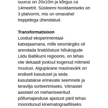
suurus on 20x10m ja kõrgus ca
14meetrit. Süsteemi hooldamiseks on
3 platvormi, mis on omavahel
treppidega ühendatud.
Transformatsioon
Loodud eksperimentaal-
katsejaamana, mille eesmärgiks oli
arendada linatööstust Nõukogude
Liidu Baltikumi regioonis, on tehas
viie dekaadi jooksul kogenud mitmeid
muutusi. Algupärane masinavärk on
endiselt kasutusel ja seda
kasutatakse erinevate seemnete ja
teravilja sorteerimiseks. Viimastel
aastatel on mehaniseeritud
põllumajanduse ajastust pärit tehas
moondunud kinematograafiliseks