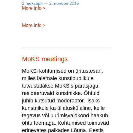
2. декабря — 2. ноября 2015
More info
>
More info
>
MoKS meetings
MoKSi kohtumised on üritustesari,
milles laiemale kunstipublikule
tutvustatakse MoKSis parasjagu
resideeruvaid kunstnikke. Õhtuid
juhib kutsutud moderaator, lisaks
kunstnikule ka üllatuskülaline, kelle
tegevus või uurimisvaldkond haakub
õhtu teemaga. Kohtumised toimuvad
erinevates paikades Lõuna- Eestis