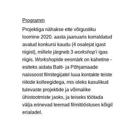
Programm
Projektiga nähakse ette võrgustiku
loomine 2020. aasta jaanuaris korraldatud
avatud konkursi kaudu (4 osalejat igast
riigist), millele järgneb 3
workshop
'i igas
riigis.
Workshop
ide eesmärk on kahetine -
esiteks aidata Balti- ja Põhjamaade
naissoost filmitegijatel luua kontakte teiste
riikide kolleegidega, mis oleks kasulikud
tulevaste projektide ja võimalike
ühistootmiste jaoks, ja teiseks töötada
välja erinevad teemad filmitööstuses kõigil
erialadel.