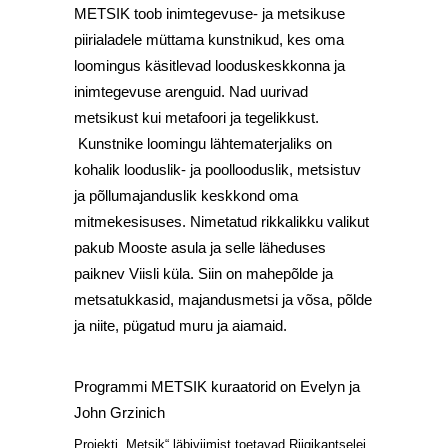
METSIK toob inimtegevuse- ja metsikuse
piirialadele müttama kunstnikud, kes oma
loomingus käsitlevad looduskeskkonna ja
inimtegevuse arenguid. Nad uurivad
metsikust kui metafoori ja tegelikkust.
Kunstnike loomingu lähtematerjaliks on
kohalik looduslik- ja poollooduslik, metsistuv
ja põllumajanduslik keskkond oma
mitmekesisuses. Nimetatud rikkalikku valikut
pakub Mooste asula ja selle läheduses
paiknev Viisli küla. Siin on mahepõlde ja
metsatukkasid, majandusmetsi ja võsa, põlde
ja niite, pügatud muru ja aiamaid.
Programmi METSIK kuraatorid on Evelyn ja
John Grzinich
Projekti „Metsik“ läbiviimist toetavad Riigikantselei