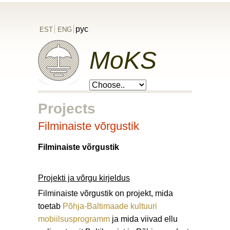
рус
EST
ENG
MoKS
Projects
Filminaiste võrgustik
Filminaiste võrgustik
Projekti ja võrgu kirjeldus
Filminaiste võrgustik on projekt, mida
toetab
Põhja-Baltimaade kultuuri
mobiilsusprogramm
ja mida viivad ellu