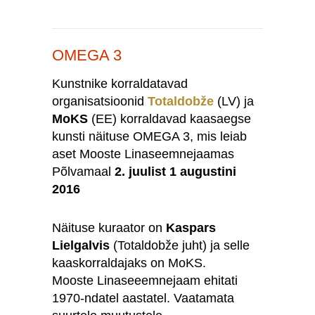
OMEGA 3
Kunstnike korraldatavad
organisatsioonid
Totaldobže
(LV) ja
MoKS
(EE) korraldavad kaasaegse
kunsti näituse OMEGA 3, mis leiab
aset Mooste Linaseemnejaamas
Põlvamaal
2. juulist 1 augustini
2016
Näituse kuraator on
Kaspars
Lielgalvis
(Totaldobže juht) ja selle
kaaskorraldajaks on MoKS.
Mooste Linaseeemnejaam ehitati
1970-ndatel aastatel. Vaatamata