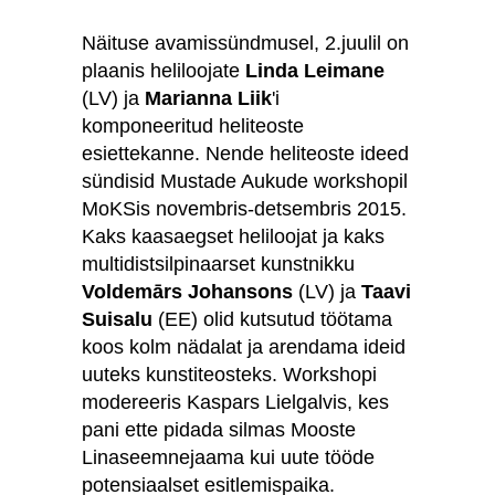
Näituse avamissündmusel, 2.juulil on
plaanis heliloojate
Linda Leimane
(LV) ja
Marianna Liik
'i
komponeeritud heliteoste
esiettekanne. Nende heliteoste ideed
sündisid Mustade Aukude workshopil
MoKSis novembris-detsembris 2015.
Kaks kaasaegset heliloojat ja kaks
multidistsilpinaarset kunstnikku
Voldemārs Johansons
(LV) ja
Taavi
Suisalu
(EE) olid kutsutud töötama
koos kolm nädalat ja arendama ideid
uuteks kunstiteosteks. Workshopi
modereeris Kaspars Lielgalvis, kes
pani ette pidada silmas Mooste
Linaseemnejaama kui uute tööde
potensiaalset esitlemispaika.