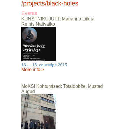
/projects/black-holes
Events
KUNSTNIKUJUTT: Marianna Liik ja
Reinis Nalivaiko
13 — 13. сентября 2015
More info
>
MoKSi Kohtumised: Totaldobže. Mustad
Augud