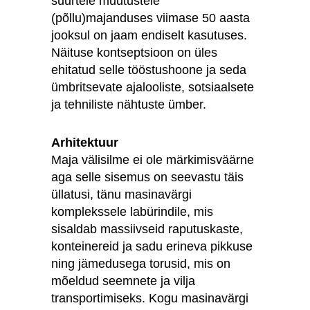
suurtele muutustele
(põllu)majanduses viimase 50 aasta
jooksul on jaam endiselt kasutuses.
Näituse kontseptsioon on üles
ehitatud selle tööstushoone ja seda
ümbritsevate ajalooliste, sotsiaalsete
ja tehniliste nähtuste ümber.
Arhitektuur
Maja välisilme ei ole märkimisväärne
aga selle sisemus on seevastu täis
üllatusi, tänu masinavärgi
komplekssele labürindile, mis
sisaldab massiivseid raputuskaste,
konteinereid ja sadu erineva pikkuse
ning jämedusega torusid, mis on
mõeldud seemnete ja vilja
transportimiseks. Kogu masinavärgi