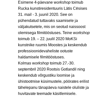
Esimene 4-päevane w
orkshop
toimub
Rucka kunstiresidentuuris Lätis Cēsises
31. mail - 3. juunil 2020. See on
pühendatud tuttavaks saamisele ja
väljakutsetele, mis on seotud naissoost
olemisega filmitööstuses. Teine w
orkshop
toimub 19. – 22. juulil 2020 MoKSi
kunstnike ruumis Moostes ja keskendub
professioonidevaheliste ootuste
haldamisele filmitööstuses.
Kolmas w
orkshop
toimub 27.-30.
septembril 2020 Rootsis Gotlandil ning
keskendub võrgustiku loomise ja
ühistootmise küsimustele, pöörates erilist
tähelepanu tänapäeva naistele oluliste ja
huvitavate teemade käsitlemisele.