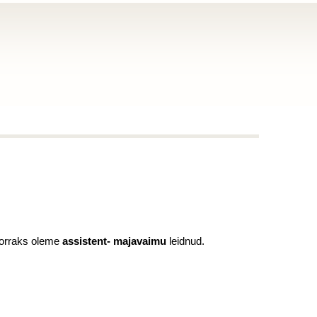
 korraks oleme
assistent- majavaimu
leidnud.