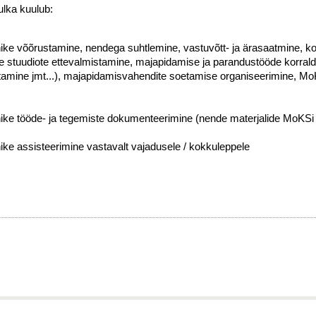
ulka kuulub:
ke võõrustamine, nendega suhtlemine, vastuvõtt- ja ärasaatmine, koh
e stuudiote ettevalmistamine, majapidamise ja parandustööde korralda
tamine jmt...), majapidamisvahendite soetamise organiseerimine, Mo
ike tööde- ja tegemiste dokumenteerimine (nende materjalide MoKSi
ke assisteerimine vastavalt vajadusele / kokkuleppele