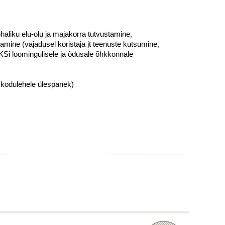
aliku elu-olu ja majakorra tutvustamine,
mine (vajadusel koristaja jt teenuste kutsumine,
KSi loomingulisele ja õdusale õhkkonnale
 kodulehele ülespanek)