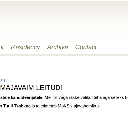
nt
Residency
Archive
Contact
:29
MAJAVAIM LEITUD!
istele kandideerijatele.
Meil oli väga raske valikut teha aga selleks
on
Tuuli Tsahkna
ja ta toimetab MoKSis ajavahemikus