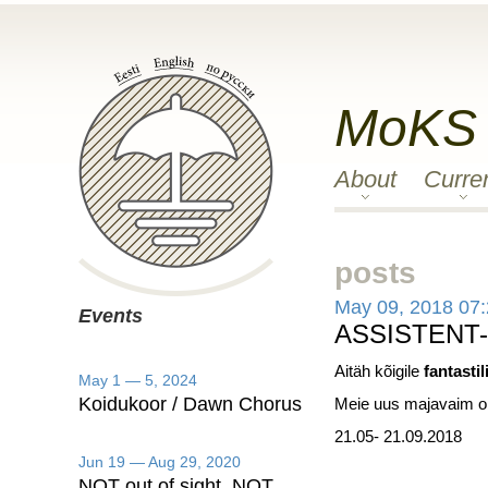
MoKS
About
Curre
posts
May 09, 2018 07
Events
ASSISTENT-
Aitäh kõigile
fantastil
May 1 — 5, 2024
Koidukoor / Dawn Chorus
Meie uus majavaim 
21.05- 21.09.2018
Jun 19 — Aug 29, 2020
NOT out of sight, NOT