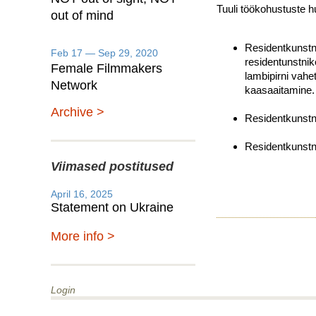
Tuuli töökohustuste h
out of mind
Residentkunstni
Feb 17 — Sep 29, 2020
residentunstnik
Female Filmmakers
lambipirni vahe
Network
kaasaaitamine.
Archive >
Residentkunstn
Residentkunstni
Viimased postitused
April 16, 2025
Statement on Ukraine
More info >
Login