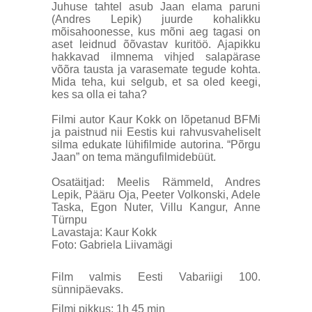
Juhuse tahtel asub Jaan elama paruni
(Andres Lepik) juurde kohalikku
mõisahoonesse, kus mõni aeg tagasi on
aset leidnud õõvastav kuritöö. Ajapikku
hakkavad ilmnema vihjed salapärase
võõra tausta ja varasemate tegude kohta.
Mida teha, kui selgub, et sa oled keegi,
kes sa olla ei taha?
Filmi autor Kaur Kokk on lõpetanud BFMi
ja paistnud nii Eestis kui rahvusvaheliselt
silma edukate lühifilmide autorina. “Põrgu
Jaan” on tema mängufilmidebüüt.
Osatäitjad: Meelis Rämmeld, Andres
Lepik, Pääru Oja, Peeter Volkonski, Adele
Taska, Egon Nuter, Villu Kangur, Anne
Türnpu
Lavastaja: Kaur Kokk
Foto: Gabriela Liivamägi
Film valmis Eesti Vabariigi 100.
sünnipäevaks.
Filmi pikkus: 1h 45 min