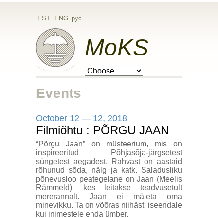
EST
ENG
рус
MoKS
Events
October 12 — 12, 2018
Filmiõhtu : PÕRGU JAAN
“Põrgu Jaan” on müsteerium, mis on
inspireeritud Põhjasõja-järgsetest
süngetest aegadest. Rahvast on aastaid
rõhunud sõda, nälg ja katk. Saladusliku
põnevusloo peategelane on Jaan (Meelis
Rämmeld), kes leitakse teadvusetult
mererannalt. Jaan ei mäleta oma
minevikku. Ta on võõras niihästi iseendale
kui inimestele enda ümber.